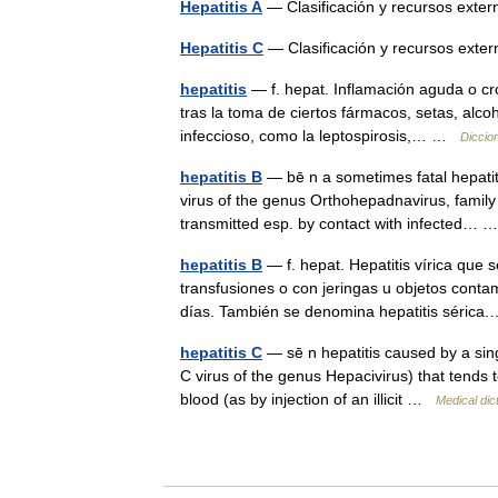
Hepatitis A
— Clasificación y recursos ext
Hepatitis C
— Clasificación y recursos ext
hepatitis
— f. hepat. Inflamación aguda o cró
tras la toma de ciertos fármacos, setas, alco
infeccioso, como la leptospirosis,… …
Diccio
hepatitis B
— bē n a sometimes fatal hepatit
virus of the genus Orthohepadnavirus, family 
transmitted esp. by contact with infected…
hepatitis B
— f. hepat. Hepatitis vírica que
transfusiones o con jeringas u objetos conta
días. También se denomina hepatitis séri
hepatitis C
— sē n hepatitis caused by a sing
C virus of the genus Hepacivirus) that tends t
blood (as by injection of an illicit …
Medical dic