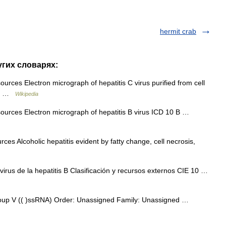
hermit crab
ругих словарях:
ources Electron micrograph of hepatitis C virus purified from cell
0 B …
Wikipedia
sources Electron micrograph of hepatitis B virus ICD 10 B …
ces Alcoholic hepatitis evident by fatty change, cell necrosis,
irus de la hepatitis B Clasificación y recursos externos CIE 10 …
Group V (( )ssRNA) Order: Unassigned Family: Unassigned …