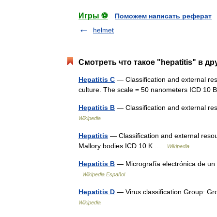
Игры ⚽
Поможем написать реферат
helmet
Смотреть что такое "hepatitis" в д
Hepatitis C
— Classification and external res
culture. The scale = 50 nanometers ICD 1
Hepatitis B
— Classification and external re
Wikipedia
Hepatitis
— Classification and external resour
Mallory bodies ICD 10 K …
Wikipedia
Hepatitis B
— Micrografía electrónica de un v
Wikipedia Español
Hepatitis D
— Virus classification Group: 
Wikipedia