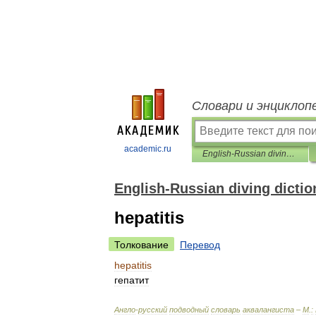
Словари и энциклоп
academic.ru
English-Russian diving dictionary
English-Russian diving dictio
hepatitis
Толкование
Перевод
hepatitis
гепатит
Англо
-
русский
подводный
словарь
аквалангиста
–
М
.
: