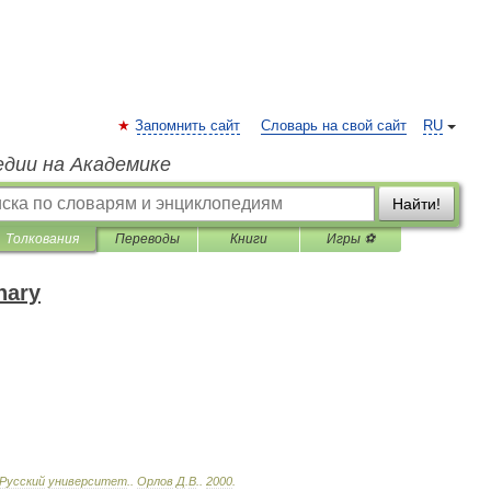
Запомнить сайт
Словарь на свой сайт
RU
едии на Академике
Найти!
Толкования
Переводы
Книги
Игры ⚽
nary
Русский
университет
.
.
Орлов
Д
.
В
.
.
2000
.