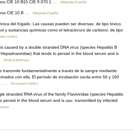
ernos CIE 10 B15 CIE 9 070.1 …
Wikipedia Español
ernos CIE 10 B …
Wikipedia Español
nica del hígado. Las causas pueden ser diversas: de tipo tóxico,
hol y sustancias químicas como el tetracloruro de carbono; de tipo
nario médico
is caused by a double stranded DNA virus (species Hepatitis B
Hepadnaviridae) that tends to persist in the blood serum and is
 …
Medical dictionary
 se transmite fundamentalmente a través de la sangre mediante
minados con ella. El período de incubación oscila entre 50 y 160
ca.… …
Diccionario médico
le stranded RNA virus of the family Flaviviridae (species Hepatitis
o persist in the blood serum and is usu. transmitted by infected
tionary