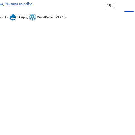
ка
,
Реклама на сайте
18+
omla,
Drupal,
WordPress, MODx.